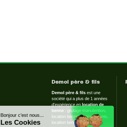
Demol père & fils
Demol père & fils
est une
société qui a plus de 1 années
d'expérience en
location de
benne
: grutage manutention,
location benne à encombrants,
location benne à gravats,