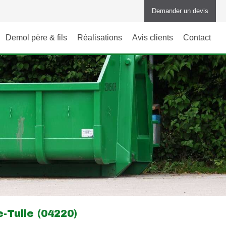
Demander un devis
Demol père & fils
Réalisations
Avis clients
Contact
-Tulle (04220)