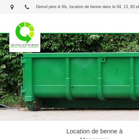
Demol père & fils, location de benne dans le 04, 13, 83 e
Location de benne à