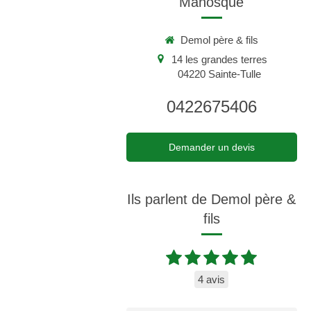
Manosque
Demol père & fils
14 les grandes terres
04220
Sainte-Tulle
0422675406
Demander un devis
Ils parlent de Demol père &
fils
4 avis