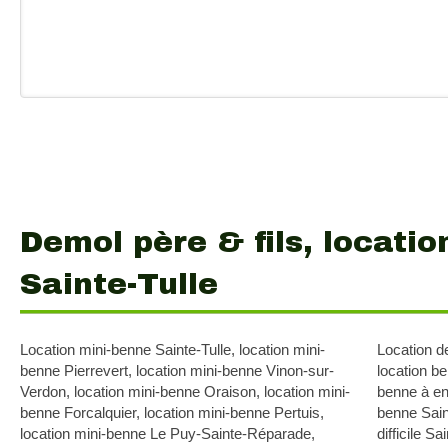
Demol père & fils, locatio
Sainte-Tulle
Location mini-benne Sainte-Tulle
,
location mini-
Location d
benne Pierrevert
,
location mini-benne Vinon-sur-
location be
Verdon
,
location mini-benne Oraison
,
location mini-
benne à en
benne Forcalquier
,
location mini-benne Pertuis
,
benne Sain
location mini-benne Le Puy-Sainte-Réparade
,
difficile Sa