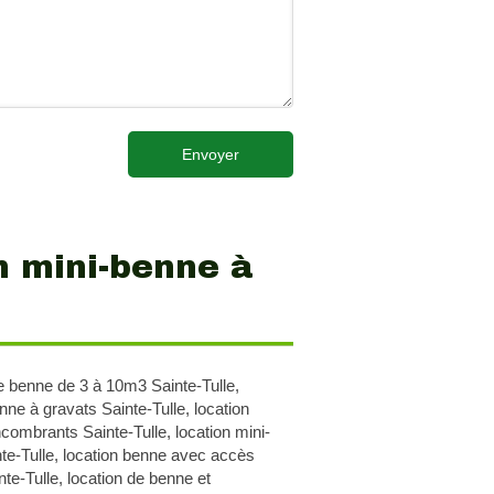
Envoyer
n mini-benne à
e benne de 3 à 10m3 Sainte-Tulle
,
nne à gravats Sainte-Tulle
,
location
combrants Sainte-Tulle
,
location mini-
te-Tulle
,
location benne avec accès
inte-Tulle
,
location de benne et