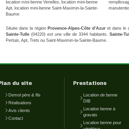
location mini-benne Venelles
,
location mini-benne
remplissag
Apt
,
location mini-benne Saint-Maximin-la-Sainte-
manutentio
Baume
Située dans la région
Provence-Alpes-Côte d'Azur
et dans le
Sainte-Tulle
(04220) est une ville de 3344 habitants.
Sainte-Tu
Pertuis, Apt, Trets ou Saint-Maximin-la-Sainte-Baume.
Plan du site
Prestations
Demol père & fils
Location de benne
DIB
Réalisations
Location benne à
Avis clients
gravats
Contact
Location benne pour
végétaux