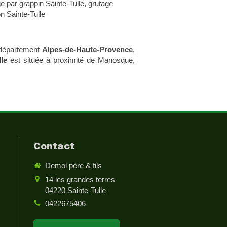
e par grappin Sainte-Tulle
,
grutage
n Sainte-Tulle
 département
Alpes-de-Haute-Provence
,
lle
est située à proximité de Manosque,
Contact
Demol père & fils
14 les grandes terres
04220
Sainte-Tulle
0422675406