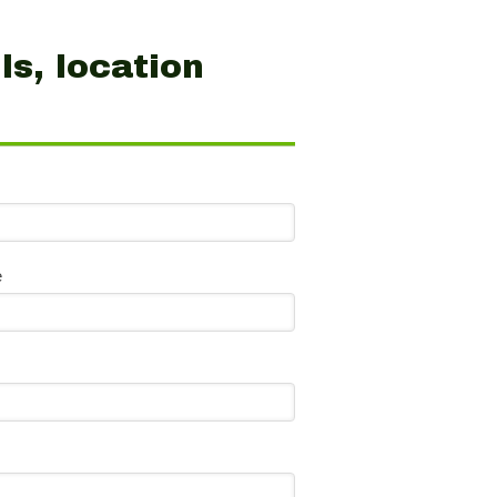
ls, location
e